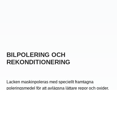
BILPOLERING OCH
REKONDITIONERING
Lacken maskinpoleras med speciellt framtagna
poleringsmedel för att avlägsna lättare repor och oxider.
Därefter lägger vi på ett vax som ger ett långvarigt skydd
mot smuts, salt och trafikfilm.
Polering är mekanisk eller kemisk ytbehandling, som
syftar till att göra ytan slätare. Därmed kan man öka ytans